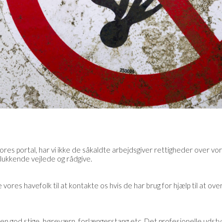
 vores portal, har vi ikke de såkaldte arbejdsgiver rettigheder over 
lukkende vejlede og rådgive.
e vores havefolk til at kontakte os hvis de har brug for hjælp til at ove
s en god stige, høreværn, forlængerstang etc. Det profesionelle udst