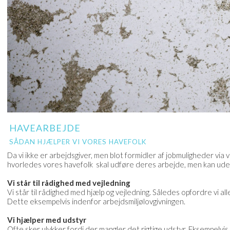
HAVEARBEJDE
SÅDAN HJÆLPER VI VORES HAVEFOLK
Da vi ikke er arbejdsgiver, men blot formidler af jobmuligheder via
hvorledes vores havefolk skal udføre deres arbejde, men kan ude
Vi står til rådighed med vejledning
Vi står til rådighed med hjælp og vejledning. Således opfordre vi all
Dette eksempelvis indenfor arbejdsmiljølovgivningen.
Vi hjælper med udstyr
Ofte sker ulykker fordi der mangler det rigtige udstyr. Eksempelvi