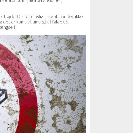
form af fx. lift, motorredskaber,
rs højde. Det er ulovligt, skønt manden ikke
 det er komplet umuligt at falde ud.
fængsel!