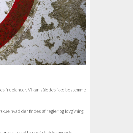
vores freelancer. Vi kan således ikke bestemme
rskue hvad der findes af regler og lovgivning.
yr er dyrt og ofte også pladskrævende.