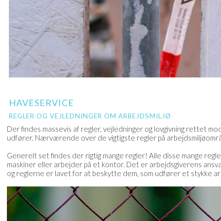
HAVESERVICE
REGLER OG VEJLEDNINGER OM ARBEJDSMILJØ
Der findes massevis af regler, vejledninger og lovgivning rettet 
udfører. Nærværende over de vigtigste regler på arbejdsmiljøområ
Generelt set findes der rigtig mange regler! Alle disse mange regl
maskiner eller arbejder på et kontor. Det er arbejdsgiverens ansvar
og reglerne er lavet for at beskytte dem, som udfører et stykke a