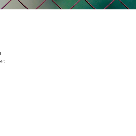
.
er.