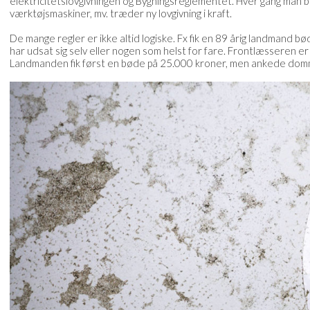
elektricitetslovgivningen og Bygningsreglementet. Hver gang man be
værktøjsmaskiner, mv. træder ny lovgivning i kraft.
De mange regler er ikke altid logiske. Fx fik en 89 årig landmand 
har udsat sig selv eller nogen som helst for fare. Frontlæsseren e
Landmanden fik først en bøde på 25.000 kroner, men ankede domm