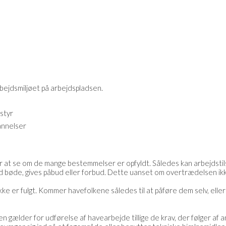
bejdsmiljøet på arbejdspladsen.
styr
annelser
for at se om de mange bestemmelser er opfyldt. Således kan arbejdst
d bøde, gives påbud eller forbud. Dette uanset om overtrædelsen ikke
ikke er fulgt. Kommer havefolkene således til at påføre dem selv, elle
 gælder for udførelse af havearbejde tillige de krav, der følger af an