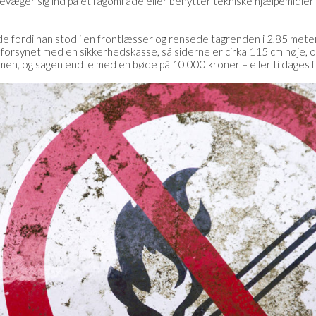
væger sig ind på et fagområde eller benytter tekniske hjælpemidler i 
bøde fordi han stod i en frontlæsser og rensede tagrenden i 2,85 mete
r forsynet med en sikkerhedskasse, så siderne er cirka 115 cm høje, og
en, og sagen endte med en bøde på 10.000 kroner – eller ti dages 