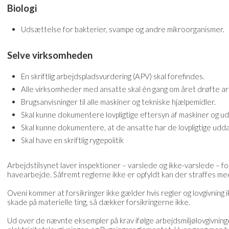
Biologi
Udsættelse for bakterier, svampe og andre mikroorganismer.
Selve virksomheden
En skriftlig arbejdspladsvurdering (APV) skal forefindes.
Alle virksomheder med ansatte skal én gang om året drøfte ar
Brugsanvisninger til alle maskiner og tekniske hjælpemidler.
Skal kunne dokumentere lovpligtige eftersyn af maskiner og ud
Skal kunne dokumentere, at de ansatte har de lovpligtige udd
Skal have en skriftlig rygepolitik
Arbejdstilsynet laver inspektioner – varslede og ikke-varslede – 
havearbejde. Såfremt reglerne ikke er opfyldt kan der straffes me
Oveni kommer at forsikringer ikke gælder hvis regler og lovgivning 
skade på materielle ting, så dækker forsikringerne ikke.
Ud over de nævnte eksempler på krav ifølge arbejdsmiljølovgivningen