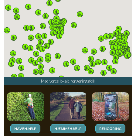
Mød vores lokale rengøringsfolk
HAVEHJÆLP
HJEMMEHJÆLP
RENGØRING