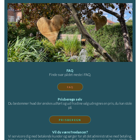
FAQ
Finde svar på det meste i FAQ.
FAQ
Prisberegn selv
Du bestemmer hvad der ønskes udført og ud fra dine valg udregnes en pris, du kan stole
på.
PRISBEREGN
Vil du være freelancer?
Vi servicere dig med betalende kunder og sørger for alt det administrative med betaling,