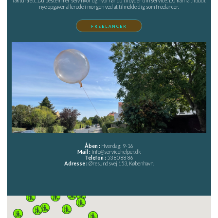
faktura etc.Du bestemmer selv hvor og hvornår du tilbyder din service. Du kan få tilbudt
nye opgaver allerede i morgen ved at tilmelde dig som freelancer.
FREELANCER
Åben :
Hverdag: 9-16
Mail :
Info@servicehelper.dk
Telefon :
53 80 88 86
Adresse :
Øresundsvej 153, København.