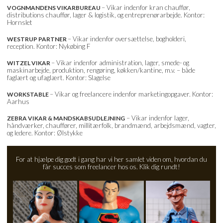
– Vikar indenfor kran chauffør,
VOGNMANDENS VIKARBUREAU
distributions chauffør, lager & logistik, og entreprenørarbejde. Kontor:
Hornslet
– Vikar indenfor oversættelse, bogholderi,
WESTRUP PARTNER
reception. Kontor: Nykøbing F
– Vikar indenfor administration, lager, smede- og
WITZEL VIKAR
maskinarbejde, produktion, rengøring, køkken/kantine, m.v. – både
faglært og ufaglært. Kontor: Slagelse
– Vikar og freelancere indenfor marketingopgaver. Kontor:
WORKSTABLE
Aarhus
– Vikar indenfor lager,
ZEBRA VIKAR & MANDSKABSUDLEJNING
håndværker, chauffører, millitærfolk, brandmænd, arbejdsmænd, vagter,
og ledere. Kontor: Ølstykke
For at hjælpe dig godt i gang har vi her samlet viden om, hvordan du
får succes som freelancer hos os. Klik dig rundt!