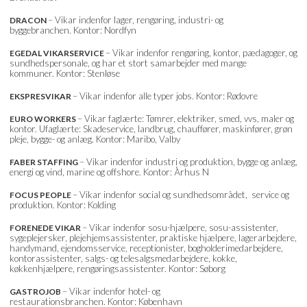
– Vikar indenfor lager, rengøring, industri- og
DRACON
byggebranchen. Kontor: Nordfyn
– Vikar indenfor rengøring, kontor, pædagoger, og
EGEDAL VIKARSERVICE
sundhedspersonale, og har et stort samarbejder med mange
kommuner. Kontor: Stenløse
– Vikar indenfor alle typer jobs. Kontor: Rødovre
EKSPRESVIKAR
– Vikar faglærte: Tømrer, elektriker, smed, vvs, maler og
EURO WORKERS
kontor. Ufaglærte: Skadeservice, landbrug, chauffører, maskinfører, grøn
pleje, bygge- og anlæg. Kontor: Maribo, Valby
– Vikar indenfor industri og produktion, bygge og anlæg,
FABER STAFFING
energi og vind, marine og offshore. Kontor: Århus N
– Vikar indenfor social og sundhedsområdet, service og
FOCUS PEOPLE
produktion. Kontor: Kolding
– Vikar indenfor sosu-hjælpere, sosu-assistenter,
FORENEDE VIKAR
sygeplejersker, plejehjemsassistenter, praktiske hjælpere, lagerarbejdere,
handymand, ejendomsservice, receptionister, bogholderimedarbejdere,
kontorassistenter, salgs- og telesalgsmedarbejdere, kokke,
køkkenhjælpere, rengøringsassistenter. Kontor: Søborg
– Vikar indenfor hotel- og
GASTROJOB
restaurationsbranchen. Kontor: København