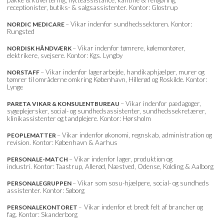
receptionister, butiks- & salgsassistenter. Kontor: Glostrup
– Vikar indenfor sundhedssektoren. Kontor:
NORDIC MEDICARE
Rungsted
– Vikar indenfor tømrere, kølemontører,
NORDISK HÅNDVÆRK
elektrikere, svejsere. Kontor: Kgs. Lyngby
– Vikar indenfor lagerarbejde, handikaphjælper, murer og
NORSTAFF
tømrer til områderne omkring København, Hillerød og Roskilde. Kontor:
Lynge
– Vikar indenfor pædagoger,
PARETA VIKAR & KONSULENTBUREAU
sygeplejersker, social- og sundhedsassistenter, sundhedssekretærer,
klinikassistenter og tandplejere. Kontor: Hørsholm
– Vikar indenfor økonomi, regnskab, administration og
PEOPLEMATTER
revision. Kontor: København & Aarhus
– Vikar indenfor lager, produktion og
PERSONALE-MATCH
industri. Kontor: Taastrup, Allerød, Næstved, Odense, Kolding & Aalborg
– Vikar som sosu-hjælpere, social- og sundheds
PERSONALEGRUPPEN
assistenter. Kontor: Søborg
Vikar indenfor et bredt felt af brancher og
PERSONALEKONTORET
–
fag. Kontor: Skanderborg