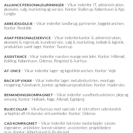
– Vikar indenfor IT, administration,
ALLIANCE PERSONALELØSNINGER
økonomi, salg, marketing og service. Kontor: Ballerup, København & Kgs.
Lyngby
– Vikar indenfor landbrug, gartnerier, byggebranchen.
ARBEJDSUDLEJE
Kontor: Roskilde
– Vikar indenforkontor & administration,
ASAP PERSONALESERVICE
økonomi & regnskab, kundeservice, salg & marketing, indkøb & logistik,
produktion samt lager. Kontor: Taastrup
Vikar indenfor næsten mange områder. Kontor: Hillerød,
ASSISTANCE
–
Kolding. København, Odense, Ringsted & Aarhus
– Vikar indenfor lager- og logistikbranchen. Kontor: Vejle
AT-ONCE
– Vikar indenfor lager, metalindustrien, montage,
BACK UP VIKAR
rengøring, håndværk, kontor, og fødevareproduktion. Kontor: Haderslev
– Vikar indenfor sundhedssektoren, pleje og
BEMANDINGSKOMPAGNIET
omsorg. Kontor: Holbæk, Køge, Allerød, Egebjerg
– Vikarbureau med speciale i at rekruttere udenlandsk
BLUECOLLAR
arbejdskraft til danske virksomheder. Kontor: Odense
– Vikar indenfor tekniske medarbejder såsom
CAD KOMPAGNIET
ingeniører, arkitekter, konstruktører, assistenter, projektledere
m.m. Kontor: Albertslund & Brabrand