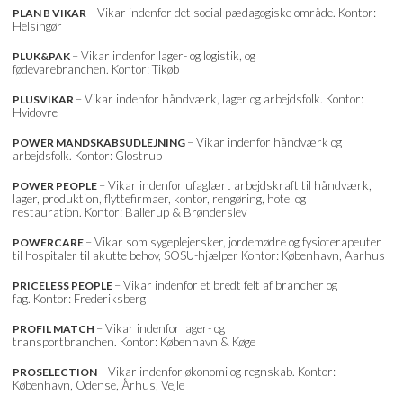
– Vikar indenfor det social pædagogiske område. Kontor:
PLAN B VIKAR
Helsingør
– Vikar indenfor lager- og logistik, og
PLUK&PAK
fødevarebranchen. Kontor: Tikøb
– Vikar indenfor håndværk, lager og arbejdsfolk. Kontor:
PLUSVIKAR
Hvidovre
– Vikar indenfor håndværk og
POWER MANDSKABSUDLEJNING
arbejdsfolk. Kontor: Glostrup
– Vikar indenfor ufaglært arbejdskraft til håndværk,
POWER PEOPLE
lager, produktion, flyttefirmaer, kontor, rengøring, hotel og
restauration. Kontor: Ballerup & Brønderslev
– Vikar som sygeplejersker, jordemødre og fysioterapeuter
POWERCARE
til hospitaler til akutte behov, SOSU-hjælper Kontor: København, Aarhus
– Vikar indenfor et bredt felt af brancher og
PRICELESS PEOPLE
fag. Kontor: Frederiksberg
– Vikar indenfor lager- og
PROFIL MATCH
transportbranchen. Kontor: København & Køge
– Vikar indenfor økonomi og regnskab. Kontor:
PROSELECTION
København, Odense, Århus, Vejle