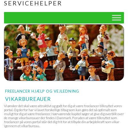
SERVICEHELPER
Skip
to
content
FREELANCER HJÆLP OG VEJLEDNING
VIKARBUREAUER
Vi ønsker det skal være attraktivt og godt for dig at være freelancer tilknyttet vores
portal. Og derfor har vi lavet forskellige tiltag som kan gøre det så optimalt som
muligt for dig at være freelancer. Nærværende kapitel søger at give dig overblik over
de mange vikarbureauer der findes i Danmark. Foruden at være tilknyttet som
freelancer på vores portal står det dig frit for at tilbyde din arbejdekraft som vikar
igennem et vikarbureau.