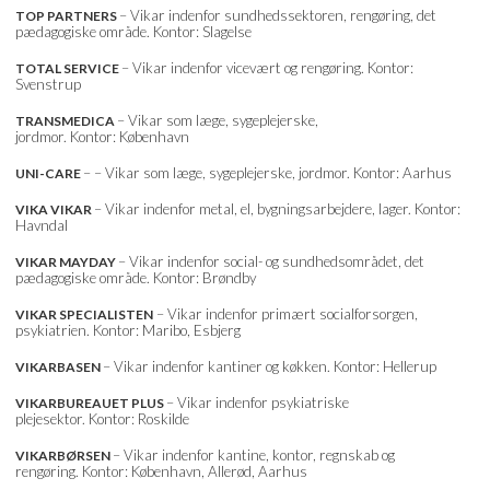
– Vikar indenfor sundhedssektoren, rengøring, det
TOP PARTNERS
pædagogiske område. Kontor: Slagelse
– Vikar indenfor vicevært og rengøring. Kontor:
TOTAL SERVICE
Svenstrup
– Vikar som læge, sygeplejerske,
TRANSMEDICA
jordmor. Kontor: København
– – Vikar som læge, sygeplejerske, jordmor. Kontor: Aarhus
UNI-CARE
– Vikar indenfor metal, el, bygningsarbejdere, lager. Kontor:
VIKA VIKAR
Havndal
– Vikar indenfor social- og sundhedsområdet, det
VIKAR MAYDAY
pædagogiske område. Kontor: Brøndby
– Vikar indenfor primært socialforsorgen,
VIKAR SPECIALISTEN
psykiatrien. Kontor: Maribo, Esbjerg
– Vikar indenfor kantiner og køkken. Kontor: Hellerup
VIKARBASEN
– Vikar indenfor psykiatriske
VIKARBUREAUET PLUS
plejesektor. Kontor: Roskilde
– Vikar indenfor kantine, kontor, regnskab og
VIKARBØRSEN
rengøring. Kontor: København, Allerød, Aarhus