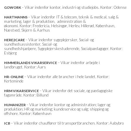
– Vikar indenfor kontor, industri og studiejobs. Kontor: Odense
GOWORK
– Vikar indenfor IT & telecom, teknik & medical, salg &
HARTMANNS
marketing, lager & produktion, administration &
økonomi. Kontor: Fredericia, Helsingør, Herlev, Hillerød, København,
Næstved, Skjern & Aarhus
– Vikar indenfor sygeplejersker, Social- og
HERE2CARE
sundhedsassistenter, Social- og
sundhedshjælpere, Sygeplejerskestuderende, Socialpædagoger. Kontor:
Esbjerg
– Vikar indenfor arbejde i
HIMMERLANDS VIKARSERVICE
landbruget. Kontor: Aars
– Vikar indenfor alle brancher i hele landet. Kontor:
HR-ONLINE
Kerteminde
– Vikar indenfor det sociale, og pædagogiske
HRM VIKARSERVICE
fagområde. Kontor: Billund
– Vikar indenfor kontor og administration; lager og
HUMANIZER
produktion; HR og marketing; kundeservice og salg; shipping og
offshore. Kontor: København
– Vikar indenfor chauffører til transportbranchen. Kontor: Aabybro
ICB