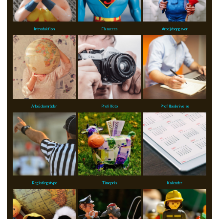
Introduktion
Få succes
Arbejdsopgaver
Arbejdsområder
Profilfoto
Profilbeskrivelse
Registingstype
Timepris
Kalender