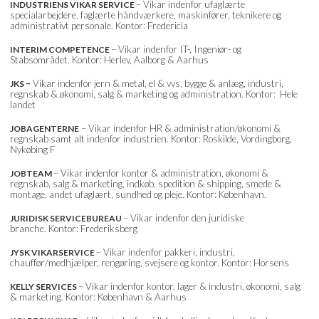
– Vikar indenfor ufaglærte
INDUSTRIENS VIKAR SERVICE
specialarbejdere, faglærte håndværkere, maskinfører, teknikere og
administrativt personale. Kontor: Fredericia
– Vikar indenfor IT-, Ingeniør- og
INTERIM COMPETENCE
Stabsområdet. Kontor: Herlev, Aalborg & Aarhus
–
Vikar indenfor jern & metal, el & vvs, bygge & anlæg, industri,
JKS
regnskab & økonomi, salg & marketing og administration. Kontor: Hele
landet
– Vikar indenfor HR & administration/økonomi &
JOBAGENTERNE
regnskab samt alt indenfor industrien. Kontor: Roskilde, Vordingborg,
Nykøbing F
– Vikar indenfor kontor & administration, økonomi &
JOBTEAM
regnskab, salg & marketing, indkøb, spedition & shipping, smede &
montage, andet ufaglært, sundhed og pleje. Kontor: København.
– Vikar indenfor den juridiske
JURIDISK SERVICEBUREAU
branche. Kontor: Frederiksberg
– Vikar indenfor pakkeri, industri,
JYSK VIKARSERVICE
chauffør/medhjælper, rengøring, svejsere og kontor. Kontor: Horsens
– Vikar indenfor kontor, lager & industri, økonomi, salg
KELLY SERVICES
& marketing. Kontor: København & Aarhus