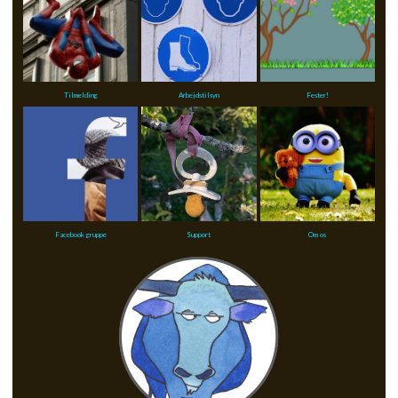
Tilmelding
Arbejdstilsyn
Fester!
Facebook gruppe
Support
Om os