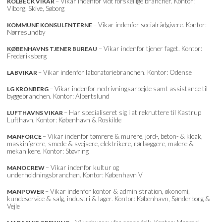
– Vikar indenfor vidt forskellige brancher. Kontor:
KOLBECK VIKAR
Viborg, Skive, Søborg
– Vikar indenfor socialrådgivere. Kontor:
KOMMUNE KONSULENTERNE
Nørresundby
– Vikar indenfor tjener faget. Kontor:
KØBENHAVNS TJENER BUREAU
Frederiksberg
– Vikar indenfor laboratoriebranchen. Kontor: Odense
LABVIKAR
– Vikar indenfor nedrivningsarbejde samt assistance til
LG KRONBERG
byggebranchen. Kontor: Albertslund
– Har specialiseret sig i at rekruttere til Kastrup
LUFTHAVNS VIKAR
Lufthavn. Kontor: København & Roskilde
– Vikar indenfor tømrere & murere, jord-, beton- & kloak,
MANFORCE
maskinførere, smede & svejsere, elektrikere, rørlæggere, malere &
mekanikere. Kontor: Støvring
– Vikar indenfor kultur og
MANOCREW
underholdningsbranchen. Kontor: København V
– Vikar indenfor kontor & administration, økonomi,
MANPOWER
kundeservice & salg, industri & lager. Kontor: København, Sønderborg &
Vejle