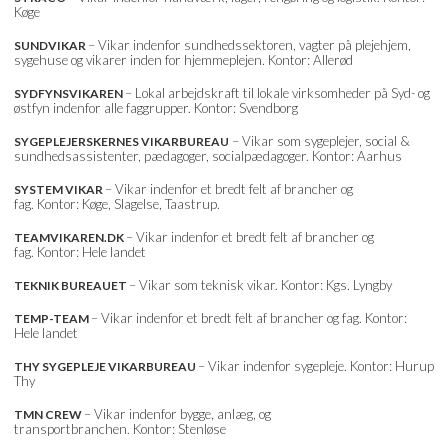
Køge
– Vikar indenfor sundhedssektoren, vagter på plejehjem,
SUNDVIKAR
sygehuse og vikarer inden for hjemmeplejen. Kontor: Allerød
– Lokal arbejdskraft til lokale virksomheder på Syd- og
SYDFYNSVIKAREN
østfyn indenfor alle faggrupper. Kontor: Svendborg
– Vikar som sygeplejer, social &
SYGEPLEJERSKERNES VIKARBUREAU
sundhedsassistenter, pædagoger, socialpædagoger. Kontor: Aarhus
– Vikar indenfor et bredt felt af brancher og
SYSTEM VIKAR
fag. Kontor: Køge, Slagelse, Taastrup.
– Vikar indenfor et bredt felt af brancher og
TEAMVIKAREN.DK
fag. Kontor: Hele landet
– Vikar som teknisk vikar. Kontor: Kgs. Lyngby
TEKNIK BUREAUET
– Vikar indenfor et bredt felt af brancher og fag. Kontor:
TEMP-TEAM
Hele landet
– Vikar indenfor sygepleje. Kontor: Hurup
THY SYGEPLEJE VIKARBUREAU
Thy
– Vikar indenfor bygge, anlæg, og
TMN CREW
transportbranchen. Kontor: Stenløse