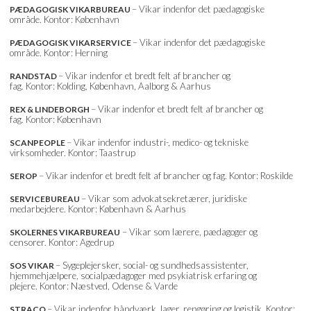
– Vikar indenfor det pædagogiske
PÆDAGOGISK VIKARBUREAU
område. Kontor: København
– Vikar indenfor det pædagogiske
PÆDAGOGISK VIKARSERVICE
område. Kontor: Herning
– Vikar indenfor et bredt felt af brancher og
RANDSTAD
fag. Kontor: Kolding, København, Aalborg & Aarhus
– Vikar indenfor et bredt felt af brancher og
REX & LINDEBORGH
fag. Kontor: København
– Vikar indenfor industri-, medico- og tekniske
SCANPEOPLE
virksomheder. Kontor: Taastrup
– Vikar indenfor et bredt felt af brancher og fag. Kontor: Roskilde
SEROP
– Vikar som advokatsekretærer, juridiske
SERVICEBUREAU
medarbejdere. Kontor: København & Aarhus
– Vikar som lærere, pædagoger og
SKOLERNES VIKARBUREAU
censorer. Kontor: Agedrup
– Sygeplejersker, social- og sundhedsassistenter,
SOS VIKAR
hjemmehjælpere, socialpædagoger med psykiatrisk erfaring og
plejere. Kontor: Næstved, Odense & Varde
– Vikar indenfor håndværk, lager, rengøring og logistik. Kontor:
STRACO