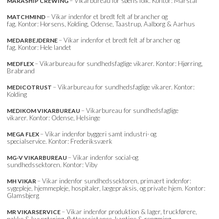
– Vikarbureau for søens folk. Kontor: Marstal
MARASHIP CREWING
– Vikar indenfor et bredt felt af brancher og
MATCHMIND
fag. Kontor: Horsens, Kolding, Odense, Taastrup, Aalborg & Aarhus
– Vikar indenfor et bredt felt af brancher og
MEDARBEJDERNE
fag. Kontor: Hele landet
– Vikarbureau for sundhedsfaglige vikarer. Kontor: Hjørring,
MEDFLEX
Brabrand
– Vikarbureau for sundhedsfaglige vikarer. Kontor:
MEDICOTRUST
Kolding
– Vikarbureau for sundhedsfaglige
MEDIKOM VIKARBUREAU
vikarer. Kontor: Odense, Helsinge
– Vikar indenfor byggeri samt industri- og
MEGA FLEX
specialservice. Kontor: Frederiksværk
– Vikar indenfor social-og
MG-V VIKARBUREAU
sundhedssektoren. Kontor: Viby
– Vikar indenfor sundhedssektoren, primært indenfor:
MH VIKAR
sygepleje, hjemmepleje, hospitaler, lægepraksis, og private hjem. Kontor:
Glamsbjerg
– Vikar indenfor produktion & lager, truckførere,
MR VIKARSERVICE
pakke & kuvertering, flytteassistance, kantine & rengøring,