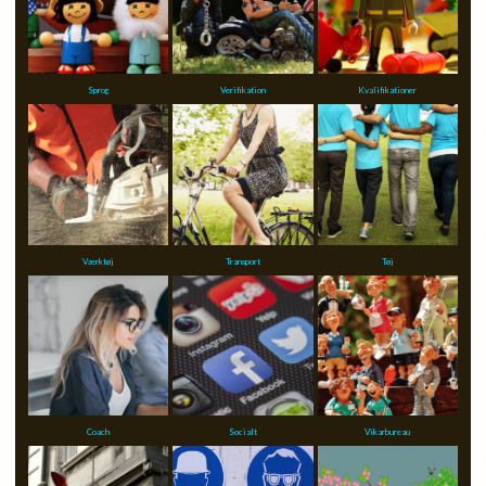
Sprog
Verifikation
Kvalifikationer
Værktøj
Transport
Tøj
Coach
Socialt
Vikarbureau