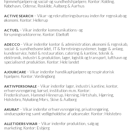
hjemmehjælpere og social- og sundhedshjælpere. Kontor: Kolding,
Købehavn, Odense, Roskilde, Aalborg & Aarhus
– Vikar- og rekrutteringsbureau inden for regnskab og
ACTIVE SEARCH
økonomi. Kontor: Hellerup
– Vikar indenfor kommunikations- og
ACTUEL
forsyningssektorerne. Kontor: Ebeltoft
– Vikar indenfor kontor & administration, økonomi & regnskab,
ADECCO
social- & sundhedsområdet, IT & forretningssystemer, bygge & anlæg,
kundeservice, hotel & restauration, catering & kantine, teknik &
elektronik, industri & produktion, lager, logistik og transport, lufthavn og
specialiseret produktion. Kontor: Hele landet
– Vikar indenfor handikaphjælpere og respiratorisk
AJOURCARE
hjælpere. Kontor: Vordingborg
– Vikar indenfor lager, industri, kantine, kontor,
AKTIVPERSONALE
erhvervsrengøring, kørsel, institution m.m. Kontor:
Frederikshavn, Hammel-Hinnerup, Herning, Hirtshals, Hjørring,
Holstebro, Nykøbing Mors, Skive & Aalborg
– Vikar indenfor erhvervsrengøring, privatrengøring,
AKURAT
vinduespolering samt vedligeholdelse af udearealer. Kontor: Holstebro
– Vikar indenfor produktion, salg og
ALLETIDERS VIKAR
marketing. Kontor: Esbjerg