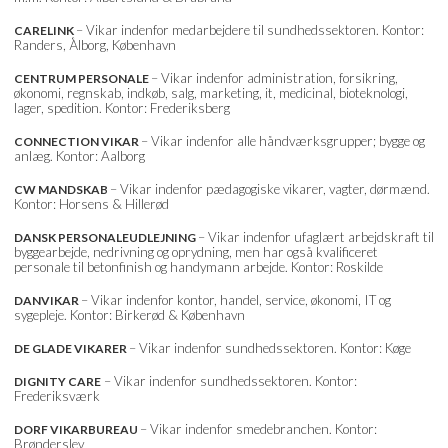
– Vikar indenfor medarbejdere til sundhedssektoren. Kontor:
CARELINK
Randers, Ålborg, København
– Vikar indenfor administration, forsikring,
CENTRUM PERSONALE
økonomi, regnskab, indkøb, salg, marketing, it, medicinal, bioteknologi,
lager, spedition. Kontor: Frederiksberg
– Vikar indenfor alle håndværksgrupper; bygge og
CONNECTION VIKAR
anlæg. Kontor: Aalborg
– Vikar indenfor pædagogiske vikarer, vagter, dørmænd.
CW MANDSKAB
Kontor: Horsens & Hillerød
– Vikar indenfor ufaglært arbejdskraft til
DANSK PERSONALEUDLEJNING
byggearbejde, nedrivning og oprydning, men har også kvalificeret
personale til betonfinish og handymann arbejde. Kontor: Roskilde
– Vikar indenfor kontor, handel, service, økonomi, IT og
DANVIKAR
sygepleje. Kontor: Birkerød & København
– Vikar indenfor sundhedssektoren. Kontor: Køge
DE GLADE VIKARER
– Vikar indenfor sundhedssektoren. Kontor:
DIGNITY CARE
Frederiksværk
– Vikar indenfor smedebranchen. Kontor:
DORF VIKARBUREAU
Brønderslev