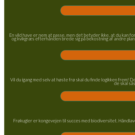
En vild have er nem at passe, men det betyder ikke, at du kan fo
og kvikgræs efterhånden brede sig på bekostning af andre plant
Vil du igang med selv at høste frø skal du finde logikken frem! 
de skal sås
Frøkugler er kongevejen til succes med biodiversitet. Håndlav