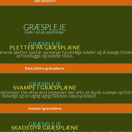
Sæt haven fri
GRÆSPLEJE
Gode råd og vejledninger
GRÆSPLEJE
PLETTER PÅ GRÆSPLÆNE
sfarvede pletter, opstår på mange forskellige måder og af mange forsk
at forebygge og komme til livs.
Bare pletter græsplæne
GRÆSPLEJE
SVAMPE I GRÆSPLÆNE
ser og former. Om efteråret begynder der ofte at skyde svampe op i f
t naturligt og en vigtig vigtig funktion i økosystemet.
Svampe i græsplæne
GRÆSPLEJE
SKADEDYR GRÆSPLÆNE