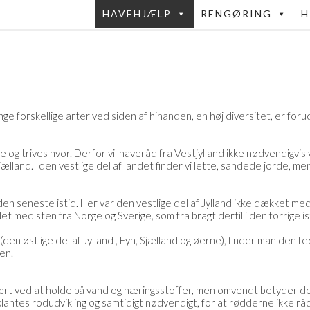
HAVEHJÆLP
RENGØRING
H
ange forskellige arter ved siden af hinanden, en høj diversitet, er for
e og trives hvor. Derfor vil haveråd fra Vestjylland ikke nødvendigv
jælland.I den vestlige del af landet finder vi lette, sandede jorde, m
 den seneste istid. Her var den vestlige del af Jylland ikke dækket m
 med sten fra Norge og Sverige, som fra bragt dertil i den forrige is
den østlige del af Jylland , Fyn, Sjælland og øerne), finder man den f
sen.
rt ved at holde på vand og næringsstoffer, men omvendt betyder den l
 plantes rodudvikling og samtidigt nødvendigt, for at rødderne ikke 