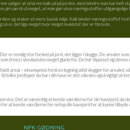
efrem vælger at strø ren kalk ud på jorden, med mindre man har helt st
s pH værdi så meget, at man gør visse næringsstoffer utilgængelige f
ien og skaber et mere basisk miljø. Kalk binder næringsstoffet fosfo
g så er det lige meget hvor meget kvælstof der er tilstede.
er er nemlig stor forskel på jord, der ligger i skygge. De arealer som 
 som trives i skovbunden meget glade for. De har tilpasset sig denne c
t areal – eksempelvis fordi en bygning altid skygger for arealet, så vi
l hvilke jordtyper du har i din have er det således også vigtigt at kend
s service. Det er væsentlig at kende værdierne for din havejord, da d
v for at kende værdierne for netop din havejord for at kunne tilbyde d
NPK-GØDNING