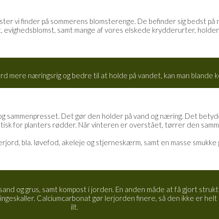
ter vi finder på sommerens blomsterenge. De befinder sig bedst på næ
, evighedsblomst, samt mange af vores elskede krydderurter, holder 
ord mere næringsrig og bedre til at holde på vandet, kan man blande k
 og sammenpresset. Det gør den holder på vand og næring. Det betyde
isk for planters rødder. Når vinteren er overstået, tørrer den samme
lerjord, bla. løvefod, akeleje og stjerneskærm, samt en masse smukke g
 sand og grus, samt kompost i jorden. En anden måde at få gjort strukt
uslingeskaller. Calciumcarbonat gør lerjorden finere, så den ikke er 
ilt.