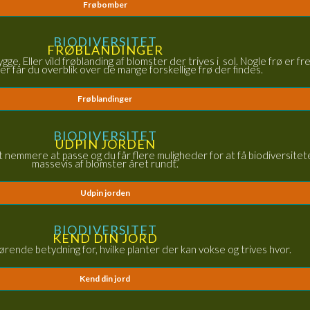
Frøbomber
BIODIVERSITET
FRØBLANDINGER
ge. Eller vild frøblanding af blomster der trives i sol. Nogle frø er f
er får du overblik over de mange forskellige frø der findes.
Frøblandinger
BIODIVERSITET
UDPIN JORDEN
 nemmere at passe og du får flere muligheder for at få biodiversiteten
massevis af blomster året rundt.
Udpin jorden
BIODIVERSITET
KEND DIN JORD
rende betydning for, hvilke planter der kan vokse og trives hvor.
Kend din jord