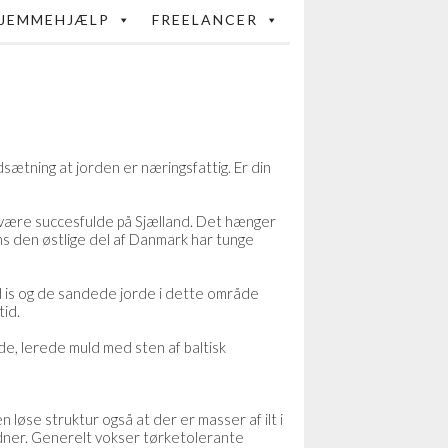
JEMMEHJÆLP
FREELANCER
udsætning at jorden er næringsfattig. Er din
is være succesfulde på Sjælland. Det hænger
ens den østlige del af Danmark har tunge
ed is og de sandede jorde i dette område
tid.
ede, lerede muld med sten af baltisk
øse struktur også at der er masser af ilt i
rådner. Generelt vokser tørketolerante