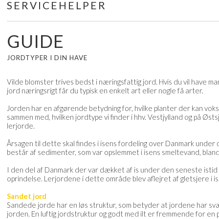
SERVICEHELPER
Skip
to
content
GUIDE
JORDTYPER I DIN HAVE
Vilde blomster trives bedst i næringsfattig jord. Hvis du vil have m
jord næringsrigt får du typisk en enkelt art eller nogle få arter.
Jorden har en afgørende betydning for, hvilke planter der kan voks
sammen med, hvilken jordtype vi finder i hhv. Vestjylland og på Østs
lerjorde.
Årsagen til dette skal findes i isens fordeling over Danmark under
består af sedimenter, som var opslemmet i isens smeltevand, blandet
I den del af Danmark der var dækket af is under den seneste istid (
oprindelse. Lerjordene i dette område blev aflejret af gletsjere i i
Sandet jord
Sandede jorde har en løs struktur, som betyder at jordene har svæ
jorden. En luftig jordstruktur og godt med ilt er fremmende for en