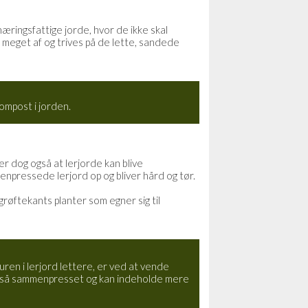
ringsfattige jorde, hvor de ikke skal
meget af og trives på de lette, sandede
ompost i jorden.
r dog også at lerjorde kan blive
npressede lerjord op og bliver hård og tør.
røftekants planter som egner sig til
uren i lerjord lettere, er ved at vende
helt så sammenpresset og kan indeholde mere