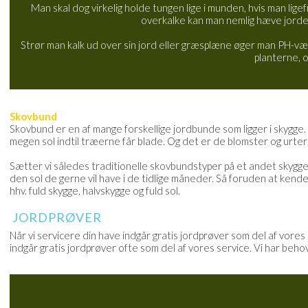
Man skal dog virkelig holde tungen lige i munden, hvis man lig
overkalke kan man nemlig hæve jorden
Strør man kalk ud over sin jord eller græsplæne øger man PH-værd
planterne, o
Skovbund
Skovbund er en af mange forskellige jordbunde som ligger i skygge. D
megen sol indtil træerne får blade. Og det er de blomster og urter
Sætter vi således traditionelle skovbundstyper på et andet skyggefuld
den sol de gerne vil have i de tidlige måneder. Så foruden at kende ti
hhv. fuld skygge, halvskygge og fuld sol.
JORDPRØVER
Når vi servicere din have indgår gratis jordprøver som del af vore
indgår gratis jordprøver ofte som del af vores service. Vi har beho