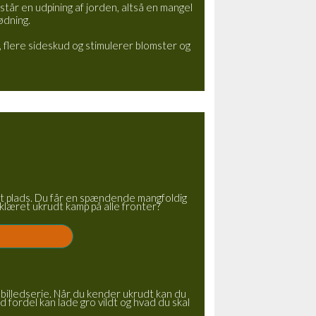
tår en udpining af jorden, altså en mangel
ødning.
g, flere sideskud og stimulerer blomster og
lidt plads. Du får en spændende mangfoldig
klæret ukrudt kamp på alle fronter?
 billedserie. Når du kender ukrudt kan du
 fordel kan lade gro vildt og hvad du skal