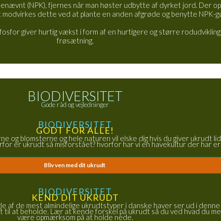
benævnt (NPK), fjernes når man høster udbytte af dyrket jord. Der ops
get modvirkes dette ved at plante en anden afgrøde og benytte NPK-g
fosfor giver hurtig vækst i form af en hurtigere og større rodudviklin
frøsætning.
BIODIVERSITET
Gode råd og vejledninger
BIODIVERSITET
GODT FOR ALLE!
rne og blomsterne og hele naturen vil elske dig hvis du giver ukrudt 
for er ukrudt så misforstået? hvorfor har vi en havekultur der har er
Bliv ven med dit ukrudt
BIODIVERSITET
KEND DIT UKRUDT
gle af de mest almindelige ukrudtstyper i danske haver ser ud i denne
til at beholde. Lær at kende forskel på ukrudt så du ved hvad du med
være opmærksom på at holde nede.