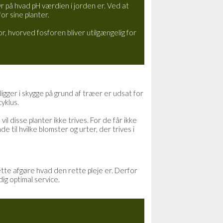
yr på hvad pH værdien i jorden er. Ved at
or sine planter.
r, hvorved fosforen bliver utilgængelig for
ligger i skygge på grund af træer er udsat for
yklus.
l disse planter ikke trives. For de får ikke
e til hvilke blomster og urter, der trives i
ette afgøre hvad den rette pleje er. Derfor
ig optimal service.