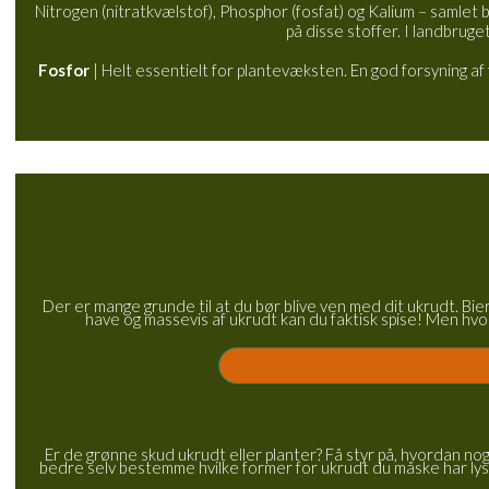
Nitrogen (nitratkvælstof), Phosphor (fosfat) og Kalium – samlet 
på disse stoffer. I landbru
Fosfor
| Helt essentielt for plantevæksten. En god forsyning af 
Der er mange grunde til at du bør blive ven med dit ukrudt. Bie
have og massevis af ukrudt kan du faktisk spise! Men hvor
Er de grønne skud ukrudt eller planter? Få styr på, hvordan no
bedre selv bestemme hvilke former for ukrudt du måske har lyst 