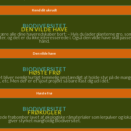
Kend dit ukrudt
BIODIVERSITET
DEN VILDE HAVE
rære alle dine haveredskaber bort: – Hvis du lader planterne gro, som
er, og det er du ikke interesserede i. Også den vilde have skal pass
hånd.
Den vilde have
BIODIVERSITET
HØSTE FRØ
Det bliver nemlig hurtigt temmelig omstændigt at holde styr på de man
, etc. Men der er et sjovt projekt så bare kast dig ud i det.
Høste frø
BIODIVERSITET
FRØKUGLER
ede frøbomber lavet af økologiske råmaterialer som lerpulver og loka
giver styrket mangfoldig biodiversitet.