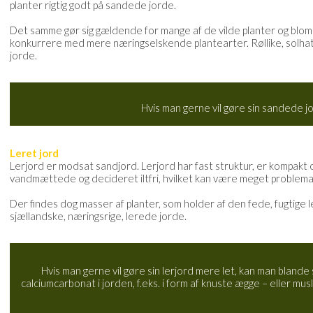
planter rigtig godt på sandede jorde.
Det samme gør sig gældende for mange af de vilde planter og bloms
konkurrere med mere næringselskende plantearter. Røllike, solhat
jorde.
Hvis man gerne vil gøre sin sandede j
Leret jord
Lerjord er modsat sandjord. Lerjord har fast struktur, er kompakt
vandmættede og decideret iltfri, hvilket kan være meget problemat
Der findes dog masser af planter, som holder af den fede, fugtige 
sjællandske, næringsrige, lerede jorde.
Hvis man gerne vil gøre sin lerjord mere let, kan man blande
calciumcarbonat i jorden, f.eks. i form af knuste ægge – eller m