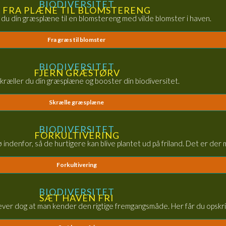
BIODIVERSITET
FRA PLÆNE TIL BLOMSTERENG
du din græsplæne til en blomstereng med vilde blomster i haven.
Fra græs til blomster
BIODIVERSITET
FJERN GRÆSTØRV
kræller du din græsplæne og booster din biodiversitet.
Skrælle græsplæne
BIODIVERSITET
FORKULTIVERING
rø indenfor, så de hurtigere kan blive plantet ud på friland. Det er de
Forkultivering
BIODIVERSITET
SÆT HAVEN FRI
æver dog at man kender den rigtige fremgangsmåde. Her får du opskrif