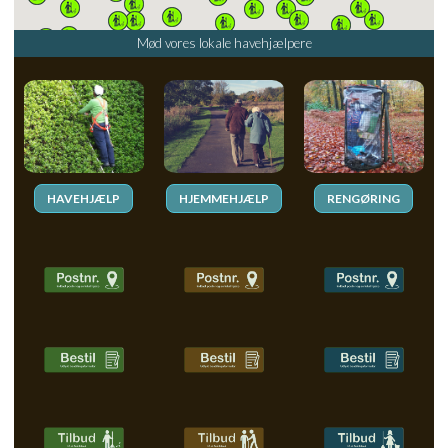
Mød vores lokale havehjælpere
HAVEHJÆLP
HJEMMEHJÆLP
RENGØRING