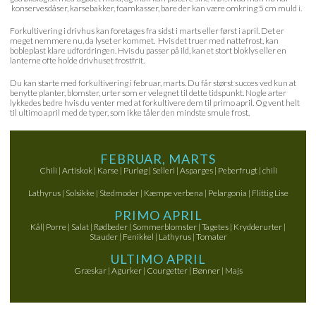
konservesdåser, karsebakker, foamkasser, bare der kan være omkring 5 cm muld i.
Forkultivering i drivhus kan foretages fra sidst i marts eller først i april. Det er
meget nemmere nu, da lyset er kommet. Hvis det truer med nattefrost, kan
bobleplast klare udfordringen. Hvis du passer på ild, kan et stort bloklys eller en
lanterne ofte holde drivhuset frostfrit.
Du kan starte med forkultivering i februar, marts. Du får størst succes ved kun at
benytte planter, blomster, urter som er velegnet til dette tidspunkt. Nogle arter
lykkedes bedre hvis du venter med at forkultivere dem til primo april. Og vent helt
til ultimo april med de typer, som ikke tåler den mindste smule frost.
FEBRUAR, MARTS
Chili | Artiskok | Karse | Purløg | Selleri | Asparges | Peberfrugt | chili
Lathyrus | Solsikke | Stedmoder | Kæmpe verbena | Pelargonia | Flittig Lise
PRIMO APRIL
Kål| Porre | Salat | Rødbeder | Sommerblomster | Tagetes | Krydderurter |
Stauder | Fenikkel | Lathyrus | Tomater
ULTIMO APRIL
Græskar | Agurker | Courgetter | Bønner | Majs