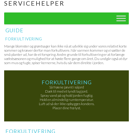
SERVICEHELPER
Skip
to
content
GUIDE
FORKULTIVERING
Mange blomster og grøntsager kan ikke nå at udvikle sig under vores relativt korte
sommer og kræver derfor man forkultivere. Når varmen kommer og vi sætter de
små planter ud, har de et forspring. Andre grunde til forkultivering er at forlænge
vækstsæsonen og mulighed for at høste flere gange om året. Du undgår også at dyr
som mus og fugle, spiser kernerne, hvis du sår dem direkte i jorden.
FORKULTIVERING
Så frøene jævnt i såjord
Dæk til med et tyndt lag jord.
Spray vand på og hold jorden fugtig.
Hold en almindelig rumtemperatur.
Luft ud så der ikke opbygges kondens.
Placer dine frø lyst.
FORKULTIVERING