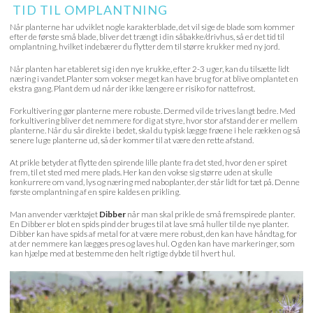
TID TIL OMPLANTNING
Når planterne har udviklet nogle karakterblade, det vil sige de blade som kommer
efter de første små blade, bliver det trængt i din såbakke/drivhus, så er det tid til
omplantning, hvilket indebærer du flytter dem til større krukker med ny jord.
Når planten har etableret sig i den nye krukke, efter 2-3 uger, kan du tilsætte lidt
næring i vandet.Planter som vokser meget kan have brug for at blive omplantet en
ekstra gang. Plant dem ud når der ikke længere er risiko for nattefrost.
Forkultivering gør planterne mere robuste. Dermed vil de trives langt bedre. Med
forkultivering bliver det nemmere for dig at styre, hvor stor afstand der er mellem
planterne. Når du sår direkte i bedet, skal du typisk lægge frøene i hele rækken og så
senere luge planterne ud, så der kommer til at være den rette afstand.
At prikle betyder at flytte den spirende lille plante fra det sted, hvor den er spiret
frem, til et sted med mere plads. Her kan den vokse sig større uden at skulle
konkurrere om vand, lys og næring med naboplanter, der står lidt for tæt på. Denne
første omplantning af en spire kaldes en prikling.
Man anvender værktøjet
Dibber
når man skal prikle de små fremspirede planter.
En Dibber er blot en spids pind der bruges til at lave små huller til de nye planter.
Dibber kan have spids af metal for at være mere robust, den kan have håndtag, for
at der nemmere kan lægges pres og laves hul. Og den kan have markeringer, som
kan hjælpe med at bestemme den helt rigtige dybde til hvert hul.