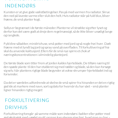
INDENDØRS
Kunsten er at give gode vækstbetingelser. Pas på med varmen fra radiator. Skrue
den ned på laveste varme eller sluk den helt. Hvis radiator står på fuld blus, bliver
frøene, de små planter kogt.
Sollys er begrænset i de første måneder. Planterne vil strække sig efter lyset og
derfor kan det være godt at dreje dem regelmæssigt, så de ikke bliver unødigt lange
og ranglede.
Fyld dine såbakker, minidrivhuse, små potter med jord og så nogle frø i hver. Dæk
frøene med et tyndt lag jord og spray vand på overfladen. Til forkultivering af frø
skal du anvende kaktusjord. Ellers får de små nye spirre et chok af
næringskoncentrationen i almindelig plantejord.
De første blade som titter frem af jorden kaldes hjerteblade. De tilføre næring til
den spæde plante til den har etableret sig med rødder og blade, så den kan forsøge
sig selv. Når plantens rigtige blade begynder at vokse skrumper hjertebladet ind og
forsvinder.
Da det er særdeles udfordrende at skelne de små spirer fra hinanden er det en rigtig
god ide at markere med navn, sort og dato for hvornår du har sået – små planter
ligner hinanden rigtig meget!
FORKULTIVERING
DRIVHUS
Forkultivering foregår på samme måde som indendørs i bakker eller potter med
god økologisk med ugødet muld, og man kan placere sine frø i, hvad man nu har –