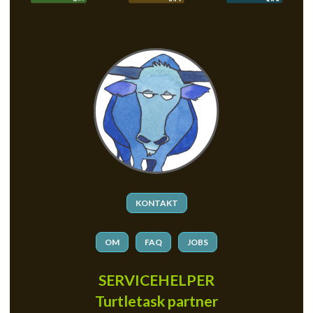
KONTAKT
OM
FAQ
JOBS
SERVICEHELPER
Turtletask partner