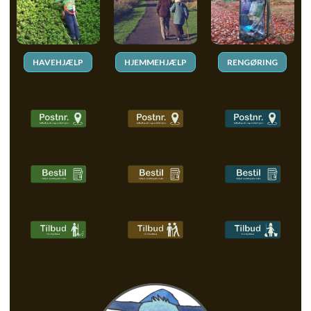
HAVEHJÆLP
HJEMMEHJÆLP
RENGØRING