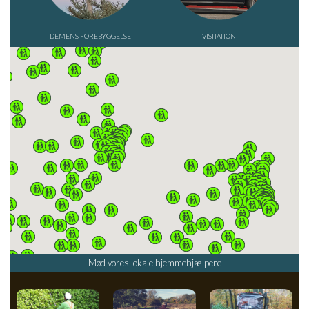
DEMENS FOREBYGGELSE
VISITATION
Mød vores lokale hjemmehjælpere