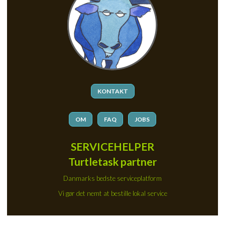
KONTAKT
OM
FAQ
JOBS
SERVICEHELPER
Turtletask partner
Danmarks bedste serviceplatform
Vi gør det nemt at bestille lokal service