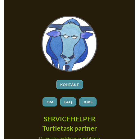
KONTAKT
OM
FAQ
JOBS
SERVICEHELPER
Turtletask partner
Danmarks bedste serviceplatform