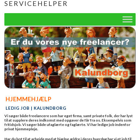
SERVICEHELPER
Skip
to
content
HJEMMEHJÆLP
LEDIG JOB | KALUNDBORG
Vi søger både freelancere som har eget firma, samt private folk, der har lyst
til at supplere deres indkomst med opgaver de får fra os. Eksempelvis som
fritidsjob. Vi søger både ufaglærte og faglærte. Vi har ledige job indenfor
privat hjemmepleje.
Har du lyst til at arbejde med at hjælpe ældre i deres hverdag har vi et job til