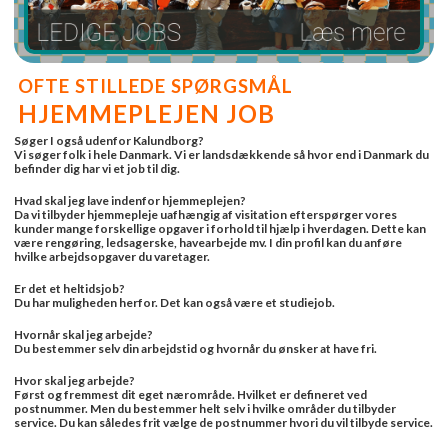
OFTE STILLEDE SPØRGSMÅL
HJEMMEPLEJEN JOB
Søger I også udenfor Kalundborg?
Vi søger folk i hele Danmark. Vi er landsdækkende så hvor end i Danmark du
befinder dig har vi et job til dig.
Hvad skal jeg lave indenfor hjemmeplejen?
Da vi tilbyder hjemmepleje uafhængig af visitation efterspørger vores
kunder mange forskellige opgaver i forhold til hjælp i hverdagen. Dette kan
være rengøring, ledsagerske, havearbejde mv. I din profil kan du anføre
hvilke arbejdsopgaver du varetager.
Er det et heltidsjob?
Du har muligheden herfor. Det kan også være et studiejob.
Hvornår skal jeg arbejde?
Du bestemmer selv din arbejdstid og hvornår du ønsker at have fri.
Hvor skal jeg arbejde?
Først og fremmest dit eget nærområde. Hvilket er defineret ved
postnummer. Men du bestemmer helt selv i hvilke områder du tilbyder
service. Du kan således frit vælge de postnummer hvori du vil tilbyde service.