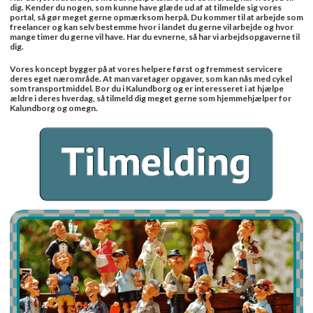
dig. Kender du nogen, som kunne have glæde ud af at tilmelde sig vores
portal, så gør meget gerne opmærksom herpå. Du kommer til at arbejde som
freelancer og kan selv bestemme hvor i landet du gerne vil arbejde og hvor
mange timer du gerne vil have. Har du evnerne, så har vi arbejdsopgaverne til
dig.
Vores koncept bygger på at vores helpere først og fremmest servicere
deres eget nærområde. At man varetager opgaver, som kan nås med cykel
som transportmiddel. Bor du i Kalundborg og er interesseret i at hjælpe
ældre i deres hverdag, så tilmeld dig meget gerne som hjemmehjælper for
Kalundborg og omegn.