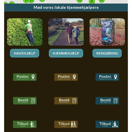
Mød vores lokale hjemmehjælpere
HAVEHJÆLP
HJEMMEHJÆLP
RENGØRING