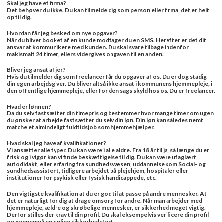
Skal jeg have et firma?
Det behøver du ikke. Du kan tilmelde dig som person eller firma, det er helt
op til dig.
Hvordan får jeg besked om nye opgaver?
Når du bliver booket af en kunde modtager du en SMS. Herefter er det dit
ansvar at kommunikere med kunden. Du skal svare tilbage indenfor
makismalt 24 timer, ellers vidergives opgaven til en anden.
Bliver jeg ansat af jer?
Hvis du tilmelder dig som freelancer får du opgaver af os. Du er dog stadig
din egen arbejdsgiver. Du bliver altså ikke ansat i kommunens hjemmepleje, i
den offentlige hjemmepleje, eller for den sags skyld hos os. Du er freelancer.
Hvad er lønnen?
Da du selv fastsætter din timepris og bestemmer hvor mange timer om ugen
du ønsker at arbejde fastsætter du selv din løn. Din løn kan således nemt
matche et almindeligt fuldtidsjob som hjemmehjælper.
Hvad skal jeg have af kvalifikationer?
Vi ansætter alle typer. Du kan være i alle aldre. Fra 18 år til ja, så længe du er
frisk og i vigør kan vi finde beskæftigelse til dig. Du kan være ufaglært,
autodidakt, eller erfaring fra sundhedsvæsen, uddannelse som Social- og
sundhedsassistent, tidligere arbejdet på plejehjem, hospitaler eller
institutioner for psykisk eller fysisk handicappede, etc.
Den vigtigste kvalifikation at du er god til at passe på andre mennesker. At
det er naturligt for dig at drage omsorg for andre. Når man arbejder med
hjemmepleje, ældre og skrøbelige mennesker, er sikkerhed meget vigtig.
Derfor stilles der krav til din profil. Du skal eksempelvis verificere din profil
og gennemgå en online sikkerhedstest.