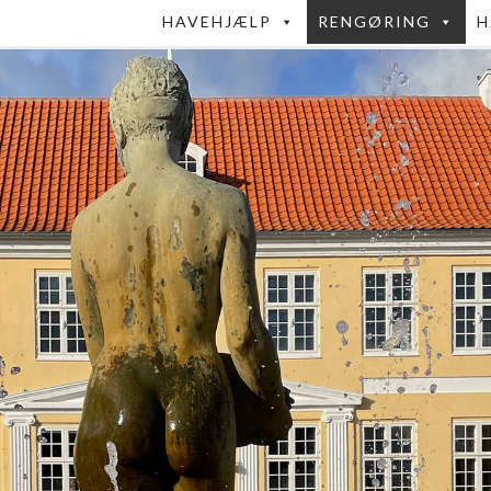
HAVEHJÆLP
RENGØRING
H