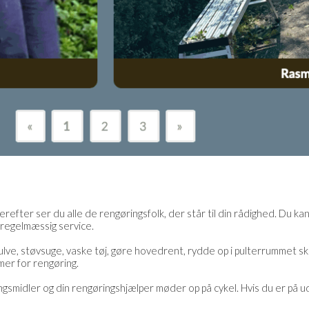
erefter ser du alle de rengøringsfolk, der står til din rådighed. Du ka
 regelmæssig service.
ulve, støvsuge, vaske tøj, gøre hovedrent, rydde op i pulterrummet sk
rmer for rengøring.
smidler og din rengøringshjælper møder op på cykel. Hvis du er på udki