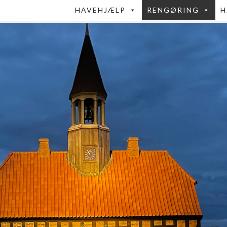
HAVEHJÆLP
RENGØRING
H