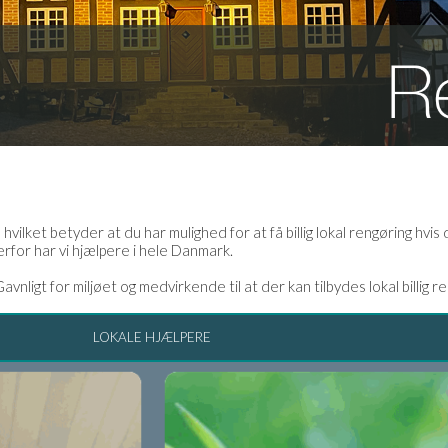
! hvilket betyder at du har mulighed for at få billig lokal rengøring hv
for har vi hjælpere i hele Danmark.
vnligt for miljøet og medvirkende til at der kan tilbydes lokal billig r
LOKALE HJÆLPERE