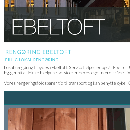
RENGØRING EBELTOFT
BILLIG LOKAL RENGØRING
Lokal rengøring tilbydes i Ebeltoft. Servicehelper er også i Ebeltoft
bygger på at lokale hjælpere servicerer deres eget nærområde. Der
Vores rengøringsfolk sparer tid til transport og kan benytte cykel. Ga